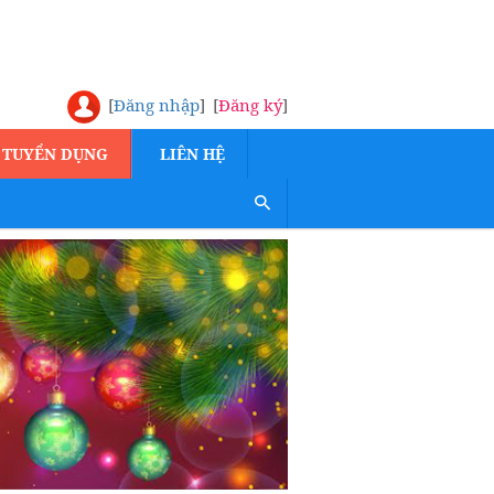
[
Đăng nhập
]
[
Đăng ký
]
TUYỂN DỤNG
LIÊN HỆ