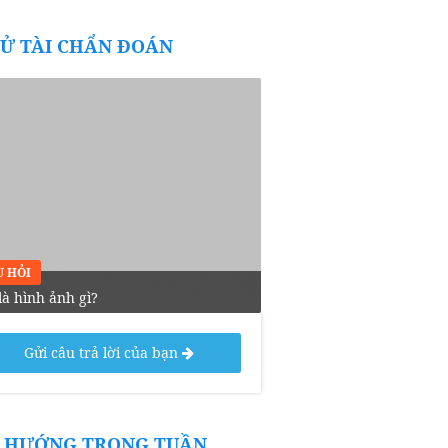
Ử TÀI CHẨN ĐOÁN
U HỎI
là hình ảnh gì?
Gửi câu trả lời của bạn
 HƯỚNG TRONG TUẦN