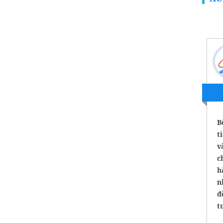
B
t
v
c
h
n
đ
t