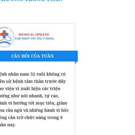
CÂU HỎI CỦA TUẦN
ệnh nhân nam 32 tuổi không có
iền sử bệnh tâm thần trước đấy
ào viện vì xuất hiện các triệu
hứng như nói nhanh, tự cao,
ành vi hướng tới mục tiêu, giảm
hu cầu ngủ và những hành vi bốc
ồng cản trở chức năng trong 6
uần nay.