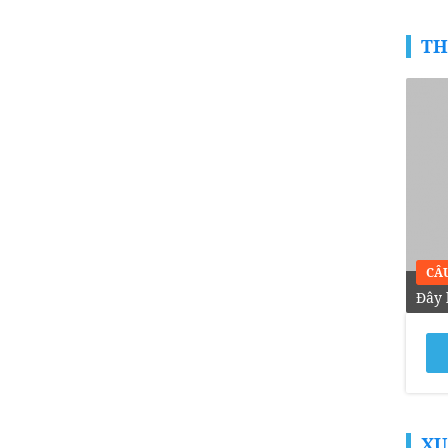
TH
CÂ
Đây 
XU