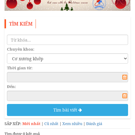
TÌM KIẾM
Chuyên khoa:
Thời gian từ:
Đến:
Tìm bài viết
SẮP XẾP:
Mới nhất
|
Cũ nhất
|
Xem nhiều
|
Đánh giá
Tìm được 0 kết quả