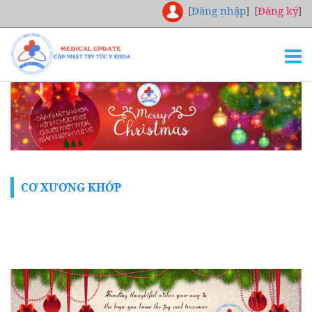
[
Đăng nhập
]
[
Đăng ký
]
TRANG CHỦ
THƯ VIỆN
NGHIÊN CỨU
CHUYÊN KHOA
CƠ XƯƠNG KHỚP
DOWNLOAD
TUYỂN DỤNG
LIÊN HỆ