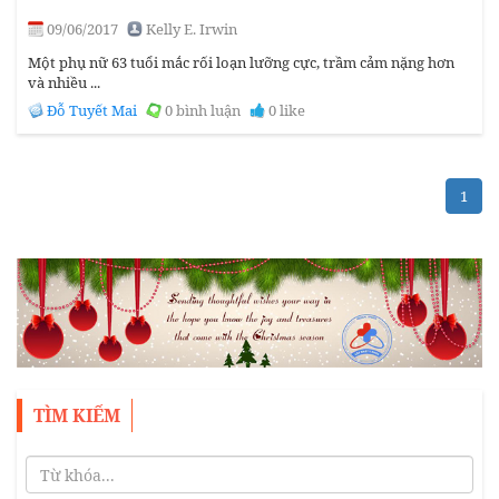
09/06/2017
Kelly E. Irwin
Một phụ nữ 63 tuổi mắc rối loạn lưỡng cực, trầm cảm nặng hơn
và nhiều ...
Đỗ Tuyết Mai
0 bình luận
0 like
1
TÌM KIẾM