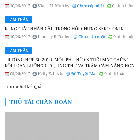
10/06/2017
Vivek H. Murthy
Chưa cập nhật
0 bình luận
TÂM THẦN
RUNG GIẬT NHÃN CẦU TRONG HỘI CHỨNG SEROTONIN
10/06/2017
Lindsey R. Baden
Chưa cập nhật
0 bình luận
TÂM THẦN
TRƯỜNG HỢP 30-2016: MỘT PHỤ NỮ 63 TUỔI MẮC CHỨNG
RỐI LOẠN LƯỠNG CỰC, UNG THƯ VÀ TRẦM CẢM NẶNG HƠN
09/06/2017
Kelly E. Irwin
Đỗ Tuyết Mai
0 bình luận
Tìm được 4 kết quả
THỬ TÀI CHẨN ĐOÁN