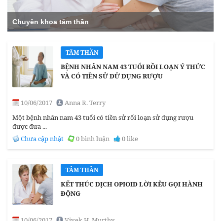
Chuyên khoa tâm thần
TÂM THẦN
BỆNH NHÂN NAM 43 TUỔI RỒI LOẠN Ý THỨC
VÀ CÓ TIỀN SỬ DỬ DỤNG RƯỢU
10/06/2017
Anna R. Terry
Một bệnh nhân nam 43 tuổi có tiền sử rối loạn sử dụng rượu
được đưa ...
Chưa cập nhật
0 bình luận
0 like
TÂM THẦN
KẾT THÚC DỊCH OPIOID LỜI KÊU GỌI HÀNH
ĐỘNG
10/06/2017
Vivek H. Murthy