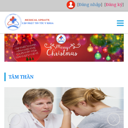
[
Đăng nhập
]
[
Đăng ký
]
TRANG CHỦ
THƯ VIỆN
NGHIÊN CỨU
CHUYÊN KHOA
TÂM THẦN
DOWNLOAD
TUYỂN DỤNG
LIÊN HỆ