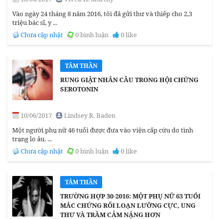
Vào ngày 24 tháng 8 năm 2016, tôi đã gửi thư và thiếp cho 2,3
triệu bác sĩ, y ...
Chưa cập nhật
0 bình luận
0 like
TÂM THẦN
RUNG GIẬT NHÃN CẦU TRONG HỘI CHỨNG
SEROTONIN
10/06/2017
Lindsey R. Baden
Một người phụ nữ 46 tuổi được đưa vào viện cấp cứu do tình
trạng lo âu. ...
Chưa cập nhật
0 bình luận
0 like
TÂM THẦN
TRƯỜNG HỢP 30-2016: MỘT PHỤ NỮ 63 TUỔI
MẮC CHỨNG RỐI LOẠN LƯỠNG CỰC, UNG
THƯ VÀ TRẦM CẢM NẶNG HƠN