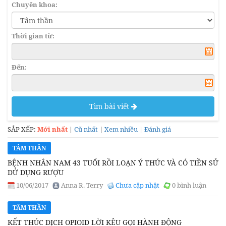
Chuyên khoa:
Thời gian từ:
Đến:
Tìm bài viết
SẮP XẾP:
Mới nhất
|
Cũ nhất
|
Xem nhiều
|
Đánh giá
TÂM THẦN
BỆNH NHÂN NAM 43 TUỔI RỒI LOẠN Ý THỨC VÀ CÓ TIỀN SỬ
DỬ DỤNG RƯỢU
10/06/2017
Anna R. Terry
Chưa cập nhật
0 bình luận
TÂM THẦN
KẾT THÚC DỊCH OPIOID LỜI KÊU GỌI HÀNH ĐỘNG