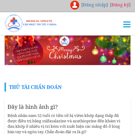
[
Đăng nhập
]
[
Đăng ký
]
TRANG CHỦ
THƯ VIỆN
NGHIÊN CỨU
CHUYÊN KHOA
DOWNLOAD
THỬ TÀI CHẨN ĐOÁN
TUYỂN DỤNG
LIÊN HỆ
Đây là hình ảnh gì?
Bệnh nhân nam 52 tuổi có tiền sử bị viêm khớp dạng thấp đã
được điều trị bằng sulfasalazine và azathioprine đến khám vì
đau khớp ở nhiều vị trí kèm với xuất hiện các mảng đỏ ở lòng
bàn tay và ngón tay. Chẩn đoán đặt ra là gì?