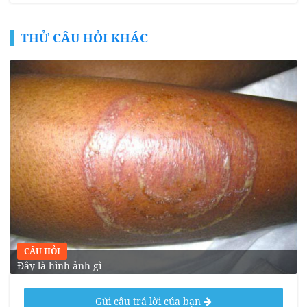
THỬ CÂU HỎI KHÁC
CÂU HỎI
Đây là hình ảnh gì
Gửi câu trả lời của bạn