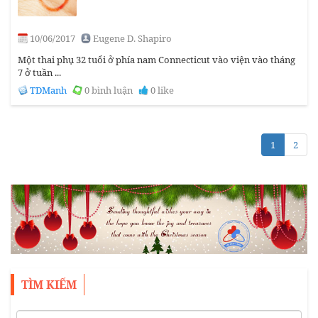
10/06/2017
Eugene D. Shapiro
Một thai phụ 32 tuổi ở phía nam Connecticut vào viện vào tháng
7 ở tuần ...
TDManh
0 bình luận
0 like
1
2
TÌM KIẾM