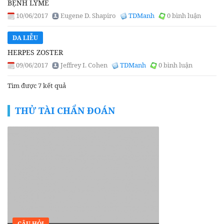
BỆNH LYME
10/06/2017
Eugene D. Shapiro
TDManh
0 bình luận
DA LIỄU
HERPES ZOSTER
09/06/2017
Jeffrey I. Cohen
TDManh
0 bình luận
Tìm được 7 kết quả
THỬ TÀI CHẨN ĐOÁN
CÂU HỎI