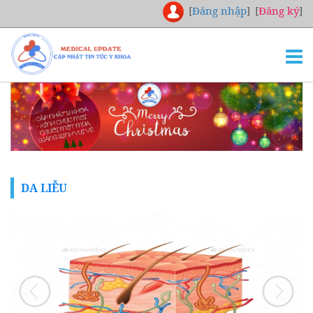
[
Đăng nhập
]
[
Đăng ký
]
TRANG CHỦ
THƯ VIỆN
NGHIÊN CỨU
CHUYÊN KHOA
DA LIỄU
DOWNLOAD
TUYỂN DỤNG
LIÊN HỆ