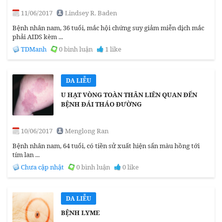
11/06/2017
Lindsey R. Baden
Bệnh nhân nam, 36 tuổi, mắc hội chứng suy giảm miễn dịch mắc
phải AIDS kèm ...
TDManh
0 bình luận
1 like
DA LIỄU
U HẠT VÒNG TOÀN THÂN LIÊN QUAN ĐẾN
BỆNH ĐÁI THÁO ĐƯỜNG
10/06/2017
Menglong Ran
Bệnh nhân nam, 64 tuổi, có tiền sử xuất hiện sẩn màu hồng tới
tím lan ...
Chưa cập nhật
0 bình luận
0 like
DA LIỄU
BỆNH LYME