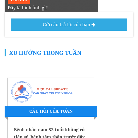
Đây là hình ảnh gì?
Gửi câu trả lời của bạn
XU HƯỚNG TRONG TUẦN
CÂU HỎI CỦA TUẦN
Bệnh nhân nam 32 tuổi không có
tiền sử bệnh tâm thần trước đấy