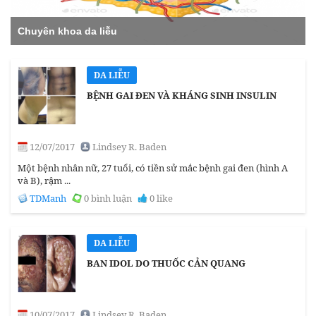
Chuyên khoa da liễu
DA LIỄU
BỆNH GAI ĐEN VÀ KHÁNG SINH INSULIN
12/07/2017
Lindsey R. Baden
Một bệnh nhân nữ, 27 tuổi, có tiền sử mắc bệnh gai đen (hình A
và B), rậm ...
TDManh
0 bình luận
0 like
DA LIỄU
BAN IDOL DO THUỐC CẢN QUANG
10/07/2017
Lindsey R. Baden