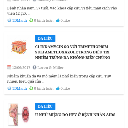
Bệnh nhân nam, 57 tuổi, vào khoa cấp cứu vì tiểu máu cách vào
viện 12 giờ. ...
TDManh
0 bình luận
0 like
DA LIỄU
CLINDAMYCIN SO VỚI TRIMETHOPRIM-
SULFAMETHOXAZOLE TRONG ĐIỀU TRỊ
NHIỄM TRÙNG DA KHÔNG BIẾN CHỨNG
12/06/2017
Loren G. Miller
Nhiễm khuẩn da và mô mềm là phổ biến trong cấp cứu. Tuy
nhiên, hiệu quả của ...
TDManh
0 bình luận
0 like
DA LIỄU
U NHÚ MIỆNG DO HPV Ở BỆNH NHÂN AIDS