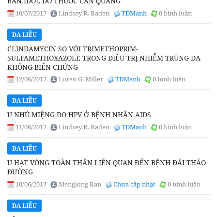
BAN IDOL DO THUỐC CẢN QUANG
10/07/2017
Lindsey R. Baden
TDManh
0 bình luận
DA LIỄU
CLINDAMYCIN SO VỚI TRIMETHOPRIM-
SULFAMETHOXAZOLE TRONG ĐIỀU TRỊ NHIỄM TRÙNG DA
KHÔNG BIẾN CHỨNG
12/06/2017
Loren G. Miller
TDManh
0 bình luận
DA LIỄU
U NHÚ MIỆNG DO HPV Ở BỆNH NHÂN AIDS
11/06/2017
Lindsey R. Baden
TDManh
0 bình luận
DA LIỄU
U HẠT VÒNG TOÀN THÂN LIÊN QUAN ĐẾN BỆNH ĐÁI THÁO
ĐƯỜNG
10/06/2017
Menglong Ran
Chưa cập nhật
0 bình luận
DA LIỄU