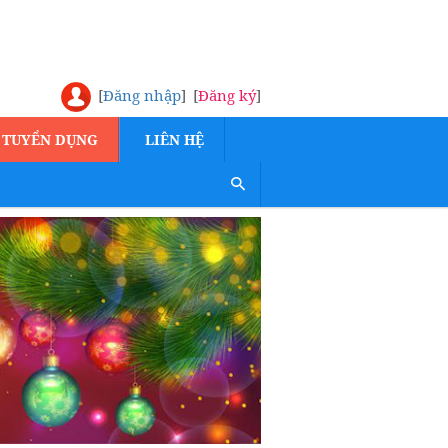
[
Đăng nhập
]
[
Đăng ký
]
TUYỂN DỤNG
LIÊN HỆ