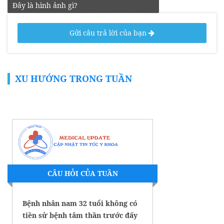
Đây là hình ảnh gì?
Gửi câu trả lời của bạn
XU HƯỚNG TRONG TUẦN
CÂU HỎI CỦA TUẦN
Bệnh nhân nam 32 tuổi không có
tiền sử bệnh tâm thần trước đấy