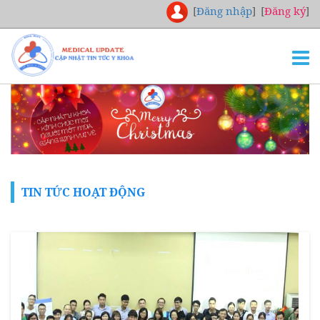
[
Đăng nhập
]
[
Đăng ký
]
TRANG CHỦ
THƯ VIỆN
NGHIÊN CỨU
CHUYÊN KHOA
TIN TỨC HOẠT ĐỘNG
DOWNLOAD
TUYỂN DỤNG
LIÊN HỆ