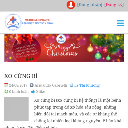
[
Đăng nhập
]
[
Đăng ký
]
TRANG CHỦ
THƯ VIỆN
NGHIÊN CỨU
CHUYÊN KHOA
XƠ CỨNG BÌ
DOWNLOAD
24/08/2017
Armando Gabrielli
Lê Thị Phượng
TUYỂN DỤNG
0 bình luận
0 like
LIÊN HỆ
Xơ cứng bì (xơ cứng bì hệ thống) là một bệnh
phức tạp trong đó xơ hóa sâu rộng, những
biến đổi tại mạch máu, và các tự kháng thể
chống lại nhiều loại kháng nguyên tế bào khác
nhau là các đặc điểm chính