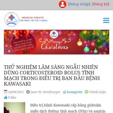
[
Đăng nhập
]
[
Đăng ký
]
TRANG CHỦ
THƯ VIỆN
NGHIÊN CỨU
CHUYÊN KHOA
THỬ NGHIỆM LÂM SÀNG NGẪU NHIÊN
DOWNLOAD
DÙNG CORTICOSTEROID BOLUS TĨNH
MẠCH TRONG ĐIỀU TRỊ BAN ĐẦU BỆNH
TUYỂN DỤNG
KAWASAKI
LIÊN HỆ
24/08/2017
Jane W. Newburger
hoangviet
0 bình luận
0 like
Điều trị bệnh Kawasaki cấp bằng globulin
miễn dịch đường tĩnh mạch (IVIg) và aspirin