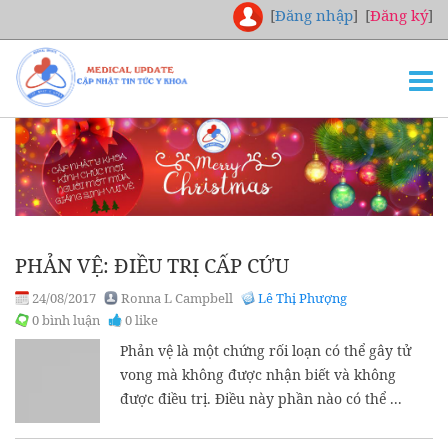
[
Đăng nhập
]
[
Đăng ký
]
TRANG CHỦ
THƯ VIỆN
NGHIÊN CỨU
CHUYÊN KHOA
PHẢN VỆ: ĐIỀU TRỊ CẤP CỨU
DOWNLOAD
24/08/2017
Ronna L Campbell
Lê Thị Phượng
TUYỂN DỤNG
0 bình luận
0 like
LIÊN HỆ
Phản vệ là một chứng rối loạn có thể gây tử
vong mà không được nhận biết và không
được điều trị. Điều này phần nào có thể ...