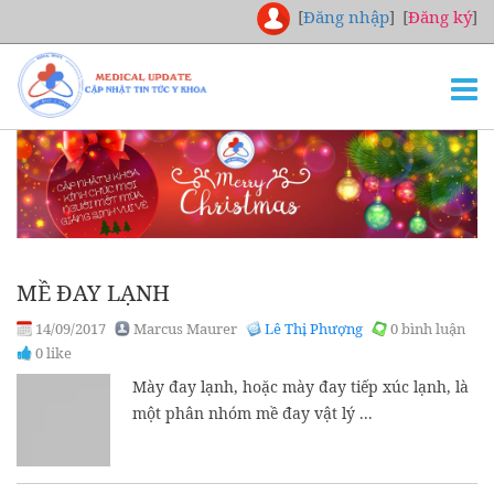
[
Đăng nhập
]
[
Đăng ký
]
TRANG CHỦ
THƯ VIỆN
NGHIÊN CỨU
CHUYÊN KHOA
MỀ ĐAY LẠNH
DOWNLOAD
14/09/2017
Marcus Maurer
Lê Thị Phượng
0 bình luận
TUYỂN DỤNG
0 like
LIÊN HỆ
Mày đay lạnh, hoặc mày đay tiếp xúc lạnh, là
một phân nhóm mề đay vật lý ...