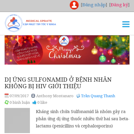
[
Đăng nhập
]
[
Đăng ký
]
TRANG CHỦ
THƯ VIỆN
NGHIÊN CỨU
CHUYÊN KHOA
DỊ ỨNG SULFONAMID Ở BỆNH NHÂN
DOWNLOAD
KHÔNG BỊ HIV GIỚI THIỆU
TUYỂN DỤNG
07/09/2017
Anthony Montanaro
Trần Quang Thanh
0 bình luận
0 like
LIÊN HỆ
Kháng sinh chứa Sulfonamid là nhóm gây ra
phản ứng dị ứng thuốc nhiều thứ hai sau beta-
lactams (penicillins và cephalosporins)