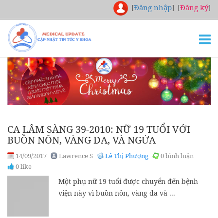
[
Đăng nhập
]
[
Đăng ký
]
TRANG CHỦ
THƯ VIỆN
NGHIÊN CỨU
CHUYÊN KHOA
CA LÂM SÀNG 39-2010: NỮ 19 TUỔI VỚI
DOWNLOAD
BUỒN NÔN, VÀNG DA, VÀ NGỨA
TUYỂN DỤNG
14/09/2017
Lawrence S
Lê Thị Phượng
0 bình luận
0 like
LIÊN HỆ
Một phụ nữ 19 tuổi được chuyển đến bệnh
viện này vì buồn nôn, vàng da và ...