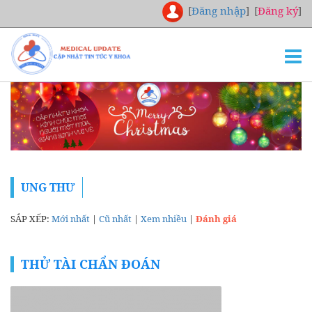
[
Đăng nhập
]
[
Đăng ký
]
TRANG CHỦ
THƯ VIỆN
NGHIÊN CỨU
CHUYÊN KHOA
UNG THƯ
DOWNLOAD
TUYỂN DỤNG
SẮP XẾP:
Mới nhất
|
Cũ nhất
|
Xem nhiều
|
Đánh giá
LIÊN HỆ
THỬ TÀI CHẨN ĐOÁN